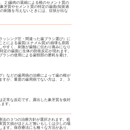
、２)歯肉の退縮による根のセメント質の
象牙質やセメント質の特定の歯面(知覚過
らの刺激を与えないときには、症状が出な
ラッシング圧・間違った歯ブラシ選び）に
とによる歯質(エナメル質)の崩壊も原因
しやすく、刺激が歯髄に伝わり痛みになり
特定の歯面に生体の防衛反応が現れます。
ブラシの使用による歯頸部の磨耗を避け、
グ）などの歯周病の治療によって歯の根が
ますが、重度の歯周病でない方は、２、３
は正常な反応です。露出した象牙質を仮封
します。
去療法の３つの治療方針が選択されます。処
実質欠損がほとんど無いもしくは少しの場
します。保存療法にも種々な方法があり、