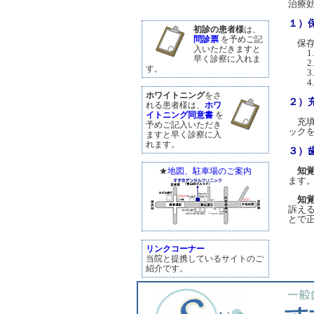
治療
１
初診の患者様
は、
問診票
を予めご記
保存
入いただきますと
早く診察に入れま
す。
ホワイトニング
をさ
２）
れる患者様は、
ホワ
イトニング同意書
を
充填
予めご記入いただき
ック
ますと早く診察に入
れます。
３）
知
★
地図、駐車場のご案内
ます
知
訴え
とで
リンクコーナー
当院と提携しているサイトのご
紹介です。