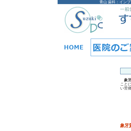
青山 歯科：インプ
象
こと
い苦
象牙