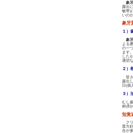
象
露出
敏帯
いの
象牙
１）
象
よる
の一
ます
した
適切
２）
皆さ
露出
日(個
３）
むし
材(
知覚
クリ
置方
合が