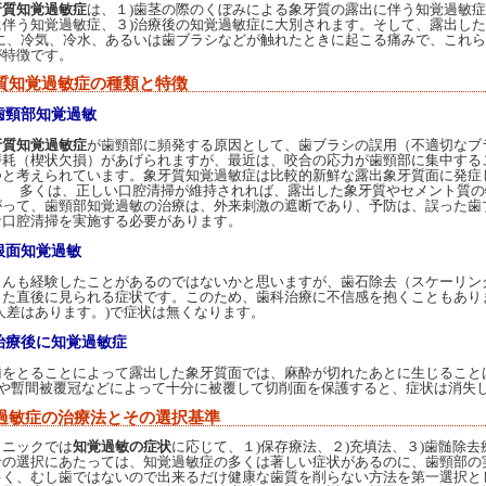
牙質知覚過敏症
は、１)歯茎の際のくぼみによる象牙質の露出に伴う知覚過敏症
に伴う知覚過敏症、３)治療後の知覚過敏症に大別されます。そして、露出した
)に、冷気、冷水、あるいは歯ブラシなどが触れたときに起こる痛みで、これ
が特徴です。
質知覚過敏症の種類と特徴
歯頸部知覚過敏
牙質知覚過敏症
が歯頸部に頻発する原因として、歯ブラシの誤用（不適切なブ
磨耗（楔状欠損）があげられますが、最近は、咬合の応力が歯頸部に集中するこ
つと考えられています。象牙質知覚過敏症は比較的新鮮な露出象牙質面に発症
。 多くは、正しい口腔清掃が維持されれば、露出した象牙質やセメント質の
がって、歯頸部知覚過敏の治療は、外来刺激の遮断であり、予防は、誤った歯
な口腔清掃を実施する必要があります。
根面知覚過敏
んも経験したことがあるのではないかと思いますが、歯石除去（スケーリン
した直後に見られる症状です。このため、歯科治療に不信感を抱くこともあり
人差はあります。)で症状は無くなります。
治療後に知覚過敏症
歯をとることによって露出した象牙質面では、麻酔が切れたあとに生じること
剤)や暫間被覆冠などによって十分に被覆して切削面を保護すると、症状は消失
過敏症の治療法とその選択基準
ニックでは
知覚過敏の症状
に応じて、１)保存療法、２)充填法、３)歯髄除
針の選択にあたっては、知覚過敏症の多くは著しい症状があるのに、歯頸部の
多く、むし歯ではないので出来るだけ健康な歯質を削らない方法を第一選択と