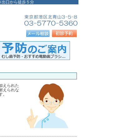
Ａ３出口から徒歩５分
加えられた
耐えられな
す。