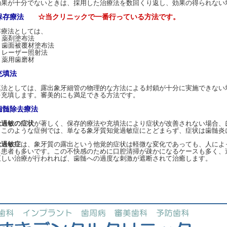
効果が十分でないときは、採用した治療法を数回くり返し、効果の得られない
）保存療法
☆当クリニックで一番行っている方法です。
療法としては、
薬剤塗布法
歯面被覆材塗布法
レーザー照射法
薬用歯磨材
充填法
法としては、露出象牙細管の物理的な方法による封鎖が十分に実施できない
を充填します。審美的にも満足できる方法です。
歯髄除去療法
覚過敏の症状
が著しく、保存的療法や充填法により症状が改善されない場合、歯
。このような症例では、単なる象牙質知覚過敏症にとどまらず、症状は歯髄炎
覚過敏症
は、象牙質の露出という他覚的症状は軽微な変化であっても、人によ
る患者も多いです。この不快感のために口腔清掃が疎かになるケースも多く、
正しい治療が行われれば、歯髄への過度な刺激が遮断されて治癒します。