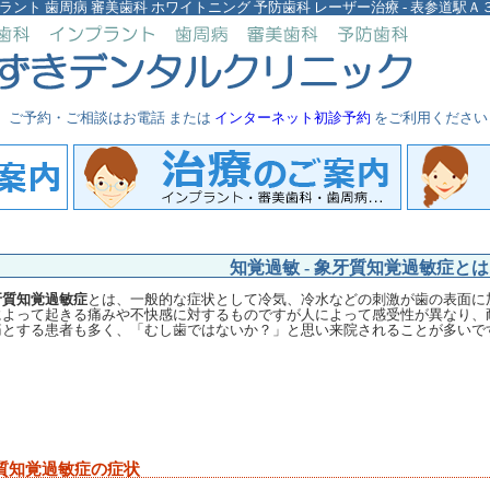
ラント 歯周病 審美歯科 ホワイトニング 予防歯科 レーザー治療 - 表参道駅
ご予約・ご相談はお電話 または
インターネット初診予約
をご利用ください
知覚過敏 - 象牙質知覚過敏症とは
牙質知覚過敏症
とは、一般的な症状として冷気、冷水などの刺激が歯の表面に
によって起きる痛みや不快感に対するものですが人によって感受性が異なり、
痛とする患者も多く、「むし歯ではないか？」と思い来院されることが多いで
質知覚過敏症の症状